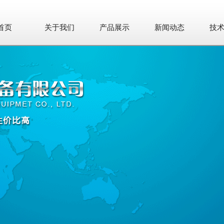
首页
关于我们
产品展示
新闻动态
技